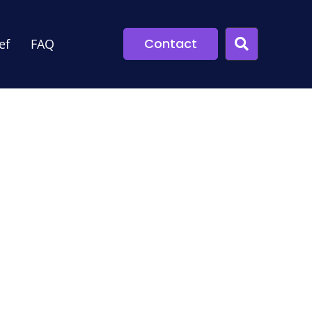
Contact
ef
FAQ
rgakkoord