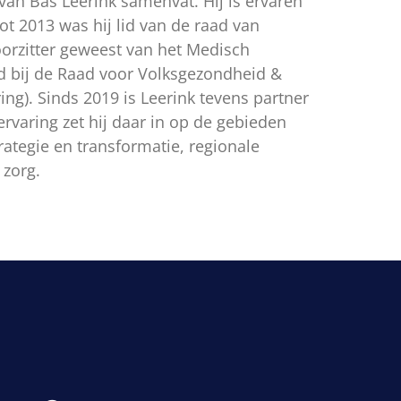
 van Bas Leerink samenvat. Hij is ervaren
ot 2013 was hij lid van de raad van
oorzitter geweest van het Medisch
id bij de Raad voor Volksgezondheid &
ng). Sinds 2019 is Leerink tevens partner
ervaring zet hij daar in op de gebieden
rategie en transformatie, regionale
 zorg.