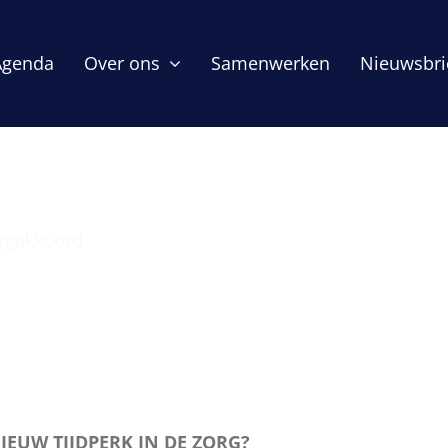
Agenda
Over ons
Samenwerken
Nieuwsbri
orgakkoord
Het Integraal Zo
EUW TIJDPERK IN DE ZORG?