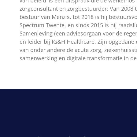
van beleid’ is een uitspraak die de werkethos
zorgconsultant en zorgbestuurder; Van 2008 t
bestuur van Menzis, tot 2018 is hij bestuursv
Spectrum Twente, en sinds 2015 is hij raadsl
Samenleving (een adviesorgaan voor de regeri
en leider bij IG&H Healthcare. Zijn opgedane 
van onder andere de acute zorg, ziekenhuisst
samenwerking en digitale transformatie in de