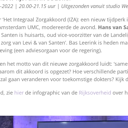
-2022 | 20.00-21.15 uur | Uitgezonden vanuit studio We
et Integraal Zorgakkoord (IZA): een nieuw tijdperk i
et Amsterdam UMC, modereerde de avond.
Hans van S
Santen is huisarts, oud vice-voorzitter van de Landel
org van Levi & van Santen’. Bas Leerink is heden man
ving (een adviesorgaan voor de regering).
n het motto van dit nieuwe zorgakkoord luidt: ‘samen
aarom dit akkoord is opgezet? Hoe verschillende parti
k zal gaan veranderen voor toekomstige dokters? Kijk 
d, zie
hier
de infographic van de
Rijksoverheid
over h