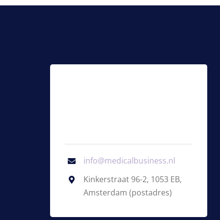
info@medicalbusiness.nl
Kinkerstraat 96-2, 1053 EB,
Amsterdam (postadres)