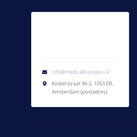
info@medicalbusiness.nl
Kinkerstraat 96-2, 1053 EB,
Amsterdam (postadres)