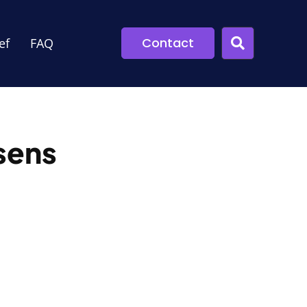
Contact
ef
FAQ
sens