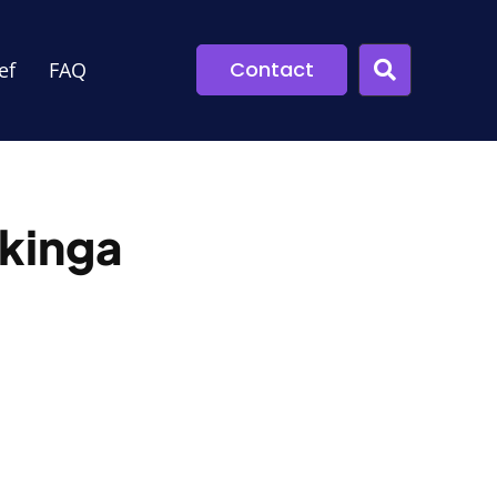
Contact
ef
FAQ
kinga