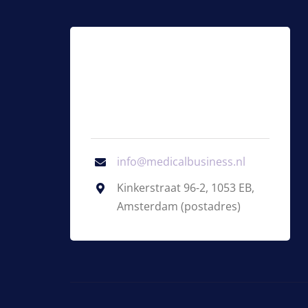
info@medicalbusiness.nl
Kinkerstraat 96-2, 1053 EB,
Amsterdam (postadres)