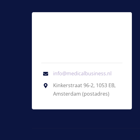
info@medicalbusiness.nl
Kinkerstraat 96-2, 1053 EB,
Amsterdam (postadres)