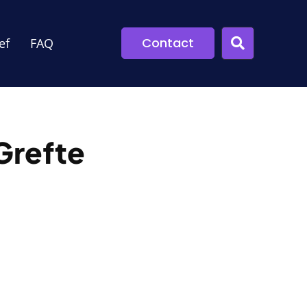
Contact
ef
FAQ
Grefte