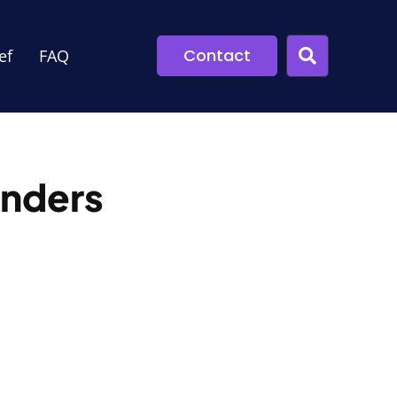
Contact
ef
FAQ
nders