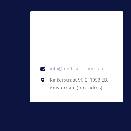
info@medicalbusiness.nl
Kinkerstraat 96-2, 1053 EB,
Amsterdam (postadres)