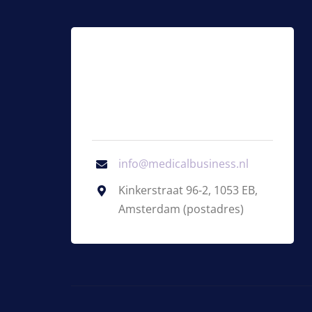
info@medicalbusiness.nl
Kinkerstraat 96-2, 1053 EB,
Amsterdam (postadres)