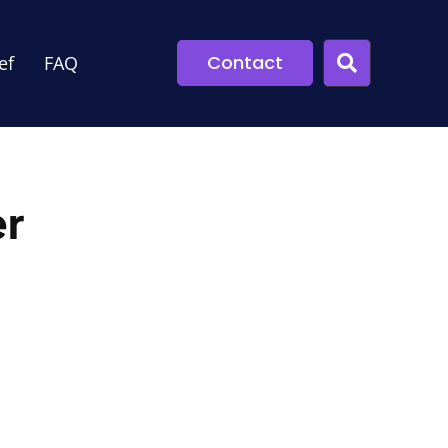
Contact
ef
FAQ
er