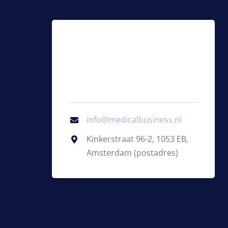
info@medicalbusiness.nl
Kinkerstraat 96-2, 1053 EB,
Amsterdam (postadres)