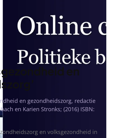
sgezondheid en
szorg’
ndheid en gezondheidszorg, redactie
bach en Karien Stronks; (2016) ISBN:
ezondheidszorg en volksgezondheid in