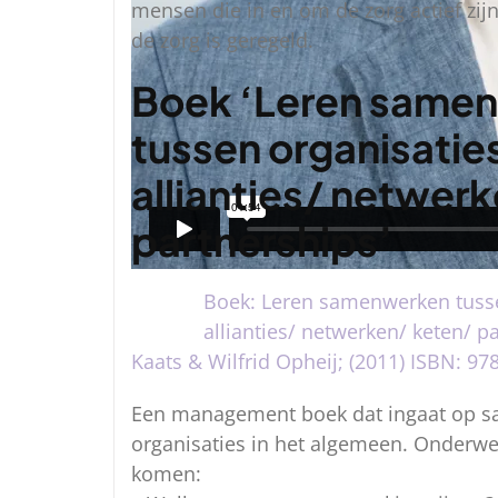
mensen die in en om de zorg actief zijn
de zorg is geregeld.
Boek ‘Leren same
tussen organisatie
allianties/ netwer
partnerships’
Boek: Leren samenwerken tusse
allianties/ netwerken/ keten/ p
Kaats & Wilfrid Opheij; (2011) ISBN: 9
Een management boek dat ingaat op s
organisaties in het algemeen. Onderwe
komen: