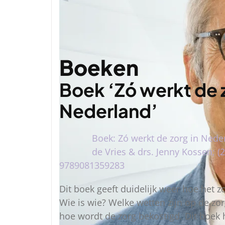
Boeken
Boek ‘Zó werkt de z
Nederland’
Boek: Zó werkt de zorg in Nede
de Vries & drs. Jenny Kossen; (
9789081359283
Dit boek geeft duidelijk weer hoe het zor
Wie is wie? Welke wetten zijn op de zo
hoe wordt de zorg bekostigd. Dit boek 