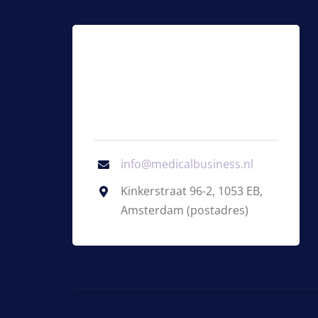
info@medicalbusiness.nl
Kinkerstraat 96-2, 1053 EB,
Amsterdam (postadres)