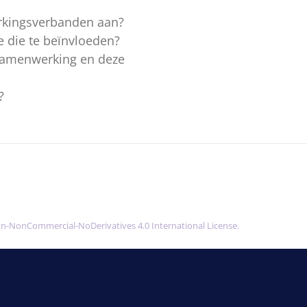
rkingsverbanden aan?
e die te beïnvloeden?
samenwerking en deze
?
on-NonCommercial-NoDerivatives 4.0 International License.