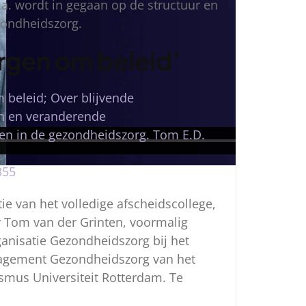
.a. wordt in gegaan op de structuur en
zondheidszorg.
rgen om beleid’
 beleid; Over blijvende
en en veranderende
gen in de gezondheidszorg. Tom E.D.
355
tie van het volledige afscheidscollege,
r Tom van der Grinten, voormalig
anisatie Gezondheidszorg bij het
nagement Gezondheidszorg van het
mus Universiteit Rotterdam. Te