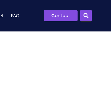
Contact
ef
FAQ
e zorg