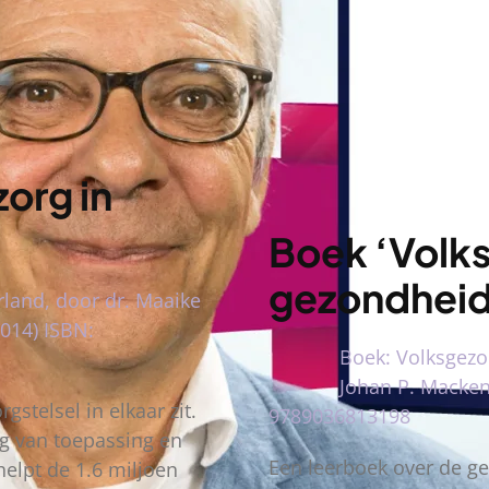
org in
Boek ‘Volk
gezondheid
rland, door dr. Maaike
2014) ISBN:
Boek: Volksgezo
Johan P. Macken
gstelsel in elkaar zit.
9789036813198
rg van toepassing en
Een leerboek over de g
helpt de 1.6 miljoen