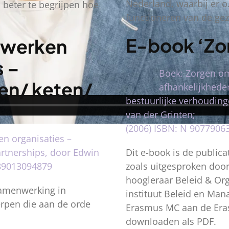
Nederland, waarbij er o
 beter te begrijpen hoe
functioneren van de ge
E-book ‘Zo
nwerken
s –
Boek: Zorgen om
ken/ keten/
afhankelijkhed
bestuurlijke verhoudin
van der Grinten;
(2006) ISBN: N 9077906
n organisaties –
artnerships, door Edwin
Dit e-book is de publica
789013094879
zoals uitgesproken doo
hoogleraar Beleid & Org
amenwerking in
instituut Beleid en Ma
rpen die aan de orde
Erasmus MC aan de Eras
downloaden als PDF.