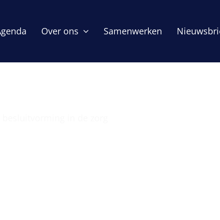
Agenda
Over ons
Samenwerken
Nieuwsbri
e besluitvorming in de zorg
sluitvorming in d