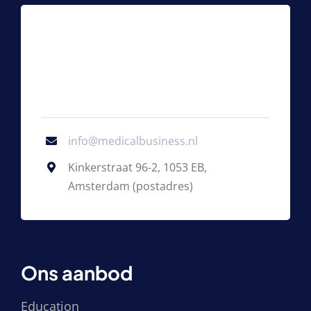
info@medicalbusiness.nl
Kinkerstraat 96-2, 1053 EB,
Amsterdam (postadres)
Ons aanbod
Education